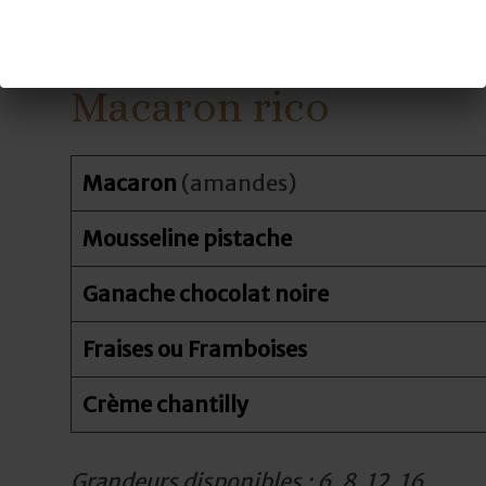
Perles craquantes
Macaron rico
Macaron
(amandes)
Mousseline pistache
Ganache chocolat noire
Fraises ou Framboises
Crème chantilly
Grandeurs disponibles : 6, 8 ,12, 16