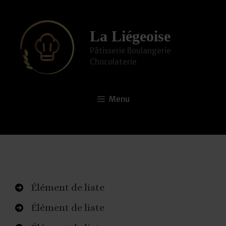
Aller
au
La Liégeoise
contenu
Pâtisserie Boulangerie
Chocolaterie
Menu
Élément de liste
Élément de liste