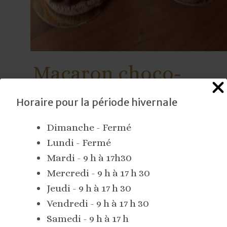
Macaron choco-
framboises
Horaire pour la période hivernale
Dimanche - Fermé
Macaron
(amandes)
Lundi - Fermé
Mardi - 9 h à 17h30
Ganache chocolat caramel fleur de sel
Mercredi - 9 h à 17 h 30
Framboises
Jeudi - 9 h à 17 h 30
Vendredi - 9 h à 17 h 30
Crème chantilly
Samedi - 9 h à 17 h