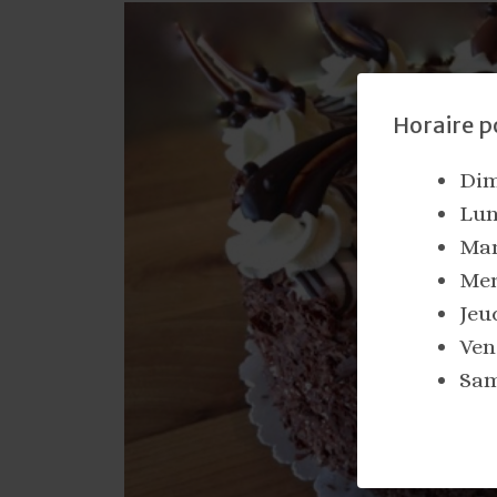
Horaire p
Dim
Lun
Mar
Merc
Jeud
Vend
Sam