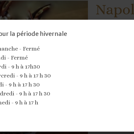
Napol
Josép
our la période hivernale
anche - Fermé
Pâte feuille
di - Fermé
Crème patis
di - 9 h à 17h30
Mousseline 
redi - 9 h à 17 h 30
i - 9 h à 17 h 30
Crème chant
redi - 9 h à 17 h 30
edi - 9 h à 17 h
Peut conteni
Fondant à g