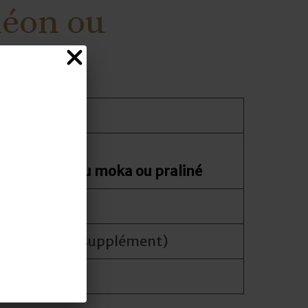
éon ou
hine
tée
sière OU
au chocolat ou moka ou praliné
illy
r des fruits
(supplément)
lacer