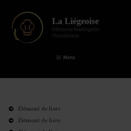
Aller
au
La Liégeoise
contenu
Pâtisserie Boulangerie
Chocolaterie
Menu
Élément de liste
Élément de liste